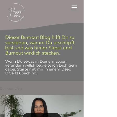
Dieser Burnout Blog hilft Dir zu
verstehen, warum Du erschöpft
bist und was hinter Stress und
Burnout wirklich stecken.
Wenn Du etwas in Deinem Leben
verändern willst, begleite ich Dich gern
dabei. Starte mit mir in einem Deep
Dive 1:1 Coaching.
Burnout Blog