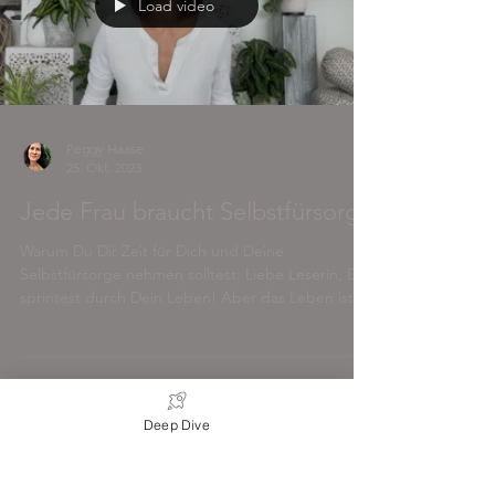
Load video
Peggy Haase
25. Okt. 2023
Jede Frau braucht Selbstfürsorge
Warum Du Dir Zeit für Dich und Deine
Selbstfürsorge nehmen solltest: Liebe Leserin, Du
sprintest durch Dein Leben! Aber das Leben ist
ein...
Deep Dive