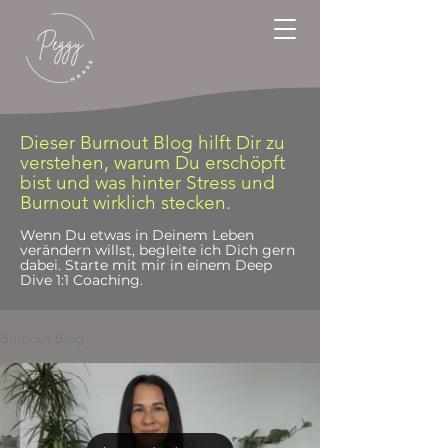
Dieser Burnout Blog hilft Dir zu
verstehen, warum Du erschöpft
bist und was hinter Stress und
Burnout wirklich stecken.
Wenn Du etwas in Deinem Leben
verändern willst, begleite ich Dich gern
dabei. Starte mit mir in einem Deep
Dive 1:1 Coaching.
Burnout Blog