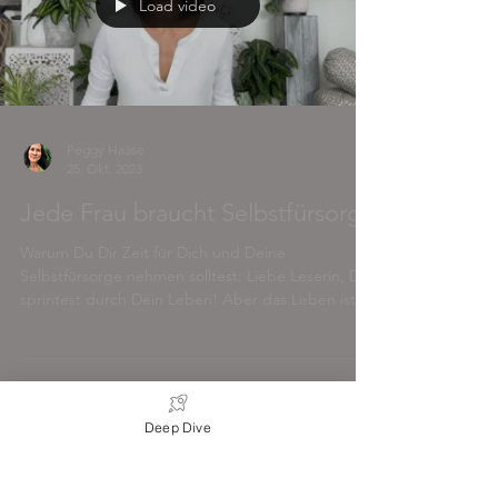
Load video
Peggy Haase
25. Okt. 2023
Jede Frau braucht Selbstfürsorge
Warum Du Dir Zeit für Dich und Deine
Selbstfürsorge nehmen solltest: Liebe Leserin, Du
sprintest durch Dein Leben! Aber das Leben ist
ein...
Deep Dive