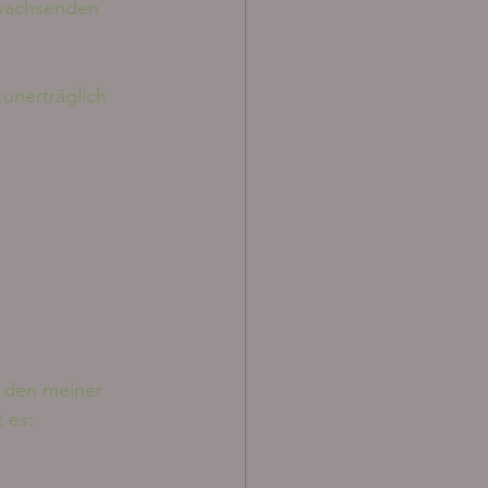
 wachsenden 
unerträglich 
 den meiner 
t es: