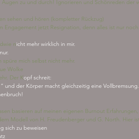
” Augen zu und durch! Ignorieren und Schönreden der
den sehen und hören (kompletter Rückzug)
 Engagement jetzt Resignation, denn alles ist nur noch 
dwie n
icht mehr wirklich in mir.
nur.
h spüre mich selbst nicht mehr.
aue Wolke
hr. Der K
opf schreit:  
!” und der Körper macht gleichzeitig eine Vollbremsung.
menbruch!
asen basieren auf meinen eigenen Burnout Erfahrungen,
dem Modell von H. Freudenberger und G. North. 
Hier is
g sich zu beweisen
atz