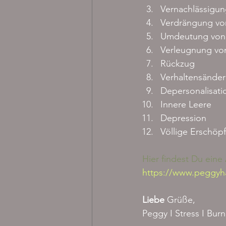
Vernachlässigun
Verdrängung von
Umdeutung von
Verleugnung vo
Rückzug
Verhaltensände
Depersonalisati
Innere Leere
Depression
Völlige Erschöp
Hier findest Du ein
https://www.peggyh
Liebe 
Grüße,
Peggy I Stress I Bu