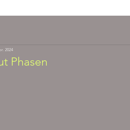
Angebote
Presse
Burnout B
pr. 2024
ut Phasen