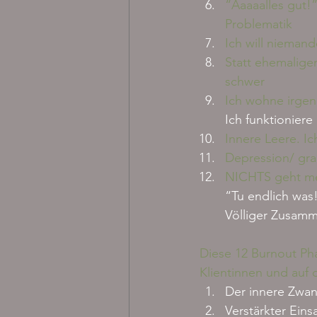
“Aaaaalles gut!
Problematik
Ich will nieman
Statt ehemaligem
schwer
Ich wohne irgen
Ich funktioniere 
Innere Leere. Ic
Depression/ gr
NICHTS geht me
“Tu endlich was
Völliger Zusam
Diese 12 Burnout Ph
Klientinnen und auf 
Der innere Zwan
Verstärkter Eins