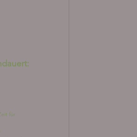
ndauert:
it für 
n