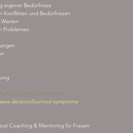
g eigener Bedürfnisse
 Konflikten und Bedürfnissen
 Werten
n Problemen
rungen
on
fung
e Auflistung von Symptomen:
aase.de/post/burnout-symptome
rnout Coaching & Mentoring für Frauen