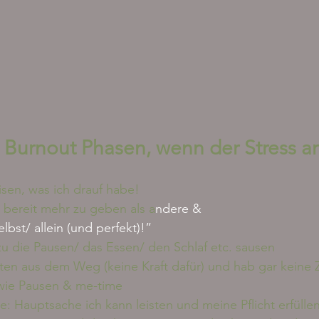
 Burnout Phasen, wenn der Stress a
sen, was ich drauf habe!
h bereit mehr zu geben als a
ndere &
lbst/ allein (und perfekt)!”
zu die Pausen/ das Essen/ den Schlaf etc. sausen
ten aus dem Weg (keine Kraft dafür) und hab gar keine Ze
wie Pausen & me-time
e: Hauptsache ich kann leisten und meine Pflicht erfülle