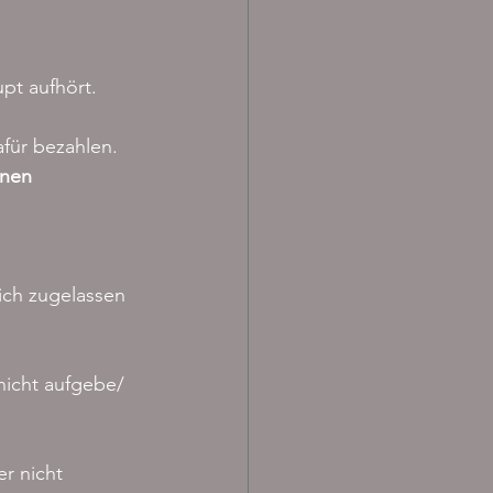
pt aufhört. 
afür bezahlen.
hnen
 ich zugelassen 
nicht aufgebe/ 
r nicht 