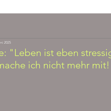
Angebote
Presse
Burnout B
uni 2025
e: "Leben ist eben stressi
mache ich nicht mehr mit!