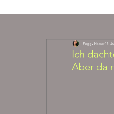
HERZlich willkommen
Peggy Haase
16. J
Ich dacht
Aber da 