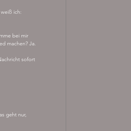
weiß ich: 
omme bei mir 
ied machen? Ja.
achricht sofort 
as geht nur, 